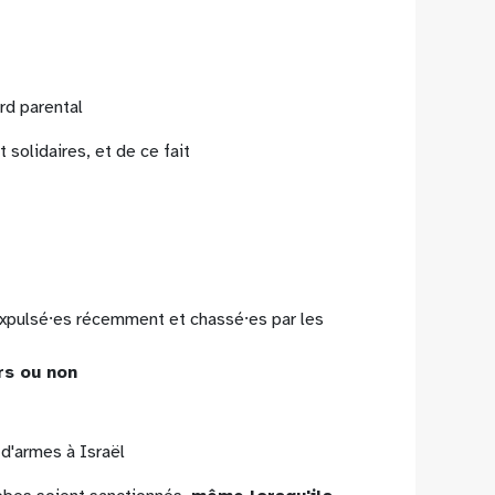
rd parental
solidaires, et de ce fait
xpulsé⸱es récemment et chassé⸱es par les
rs ou non
e d'armes à Israël