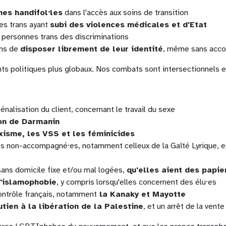
nes handifol⸱les
dans l'accès aux soins de transition
es trans ayant
subi des violences médicales et d'Etat
 personnes trans des discriminations
ans de
disposer librement de leur identité
, même sans acco
politiques plus globaux. Nos combats sont intersectionnels et 
énalisation du client, concernant le travail du sexe
ion de Darmanin
exisme, les VSS et les féminicides
s non-accompagné⸱es, notamment celleux de la Gaîté Lyrique, e
ans domicile fixe et/ou mal logées,
qu'elles aient des papie
l'islamophobie
, y compris lorsqu'elles concernent des élu⸱es
contrôle français, notamment
la Kanaky et Mayotte
tien à la libération de la Palestine
, et un arrêt de la vent