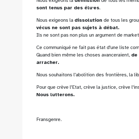
Nous exigeons la
démission
de tous les memb
sont tenus par des élu⸱es
.
Nous exigeons la
dissolution
de tous les grou
vécus ne sont pas sujets à débat.
Ils ne sont pas non plus un argument de marke
Ce communiqué ne fait pas état d'une liste com
Quand bien même les choses avanceraient,
de 
arracher.
Nous souhaitons l'abolition des frontières, la l
Pour que crève l'Etat, crève la justice, crève l'i
Nous lutterons.
Fransgenre.