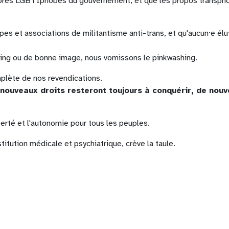
res LGBTIphobes du gouvernement, et que les propos transpho
pes et associations de militantisme anti-trans, et qu'aucun⸱e élu⸱
ting ou de bonne image, nous vomissons le pinkwashing.
plète de nos revendications.
nouveaux droits resteront toujours à conquérir, de nouv
iberté et l'autonomie pour tous les peuples.
nstitution médicale et psychiatrique, crève la taule.