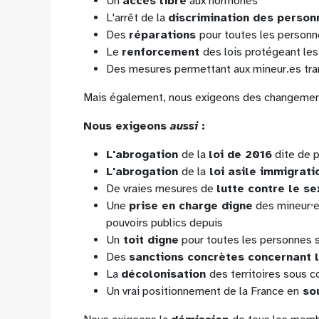
Un
accès libre
aux hormones
L'arrêt de la
discrimination des person
Des
réparations
pour toutes les personn
Le
renforcement
des lois protégeant les
Des mesures permettant aux mineur.es tr
Mais également, nous exigeons des changements 
Nous exigeons
aussi
:
L'abrogation
de la
loi de 2016
dite de p
L'abrogation
de la
loi asile immigrat
De vraies mesures de
lutte contre le s
Une
prise en charge digne
des mineur⸱e
pouvoirs publics depuis
Un
toit digne
pour toutes les personnes s
Des
sanctions concrètes concernant 
La
décolonisation
des territoires sous 
Un vrai positionnement de la France en
sou