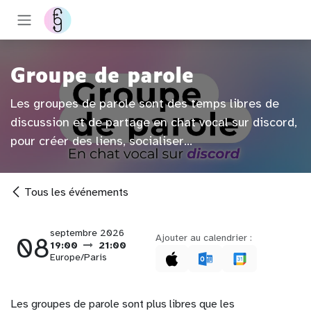
Se rendre au contenu
Groupe de parole
Les groupes de parole sont des temps libres de
discussion et de partage en chat vocal sur discord,
pour créer des liens, socialiser...
Tous les événements
septembre 2026
08
Ajouter au calendrier :
19:00
21:00
Europe/Paris
Les groupes de parole sont plus libres que les